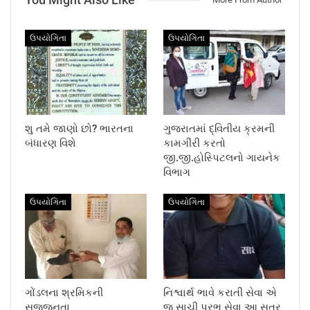
ઉપયોગિતા
ઉપયોગિતા
શુ તમે જાણો છો? ભારતના
ગુજરાતમાં દ્વિતીય ક્રમની
બંધારણ વિશે
કામગીરી કરતો
જી.જી.હોસ્પિટલનો ગાયનેક
વિભાગ
ઉપયોગિતા
ઉપયોગિતા
ગોંડલના શ્રમિકની
નિશ્વાર્થ ભાવે કરાતી સેવા એ
સજ્જનતા
જ સાચી પ્રભુ સેવા આ સૂત્ર