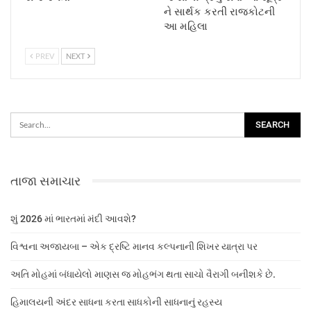
ને સાર્થક કરતી રાજકોટની
આ મહિલા
PREV
NEXT
તાજા સમાચાર
શું 2026 માં ભારતમાં મંદી આવશે?
વિશ્વના અજાયબા – એક દ્રષ્ટિ માનવ કલ્પનાની શિખર યાત્રા પર
અતિ મોહમાં બંધાયેલો માણસ જ મોહભંગ થતા સાચો વૈરાગી બનીશકે છે.
હિમાલયની અંદર સાધના કરતા સાધકોની સાધનાનું રહસ્ય