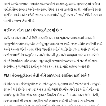
અને ચાર્જ કરવામાં આવેલ વ્યાજ બંને શામેલ હોય છે. પ્રમાણમાં ઓછા
પ્રોસેસિંગ સમય અને ન્યૂનતમ પેપર વર્કના ફાયદા સાથે, વ્યક્તિને સારા
ક્રેડિટ કાર્ડ સ્કોર જેવી આવશ્યકતાઓને પૂર્ણ કરવાની અને ઊંચો વ્યાજ
દરની સંભાળ લેવાની છે.
પર્સનલ લોન EMI કેલ્ક્યુલેટર શું છે ?
પર્સનલ લોન લોકોને વિવિધ વ્યક્તિગત કારણોસર આપવામાં આવતી
અસુરક્ષિત લોન છે, જેમ કે દેવું ચૂકવવા, લગ્ન ખર્ચ, અનપેક્ષિત તબીબી ખર્ચ
અને અન્ય જેવી નાણાકીય જરૂરિયાતોને પહોંચી વળવા. પર્સનલ લોન
ઇએમઆઈ કેલ્ક્યુલેટર તમને લોનની હપ્તાને જાણવા માટે મદદ કરે છે
કે જે નિયમિત અંતરાલમાં ચૂકવણી કરવાની જરૂર છે. તે તમને લોનના
સંદર્ભમાં કુલ આઉટફ્લોનું મૂલ્યાંકન કરવા માટે સક્ષમ બનાવે છે.
EMI કેલ્ક્યુલેશન કેવી રીતે મદદગાર સાબિત થઈ શકે ?
ઈએમઆઈ કેલ્ક્યુલેશન માસિક હપ્તો ચૂકવવા માટે જે રકમને બાજુએ
રાખવી પડે છે તેના સ્પષ્ટ આકારણી આપે છે. જે તમને દર મહિને લોનના
આઉટફ્લો વિશે એક જાણકાર નિર્ણય લેવા માટે સક્ષમ બનાવે છે. તેથી,
ઇએમઆઈની રકમ જાણીને તમે તમારા ખર્ચની યોગ્ય રીતે યોજના