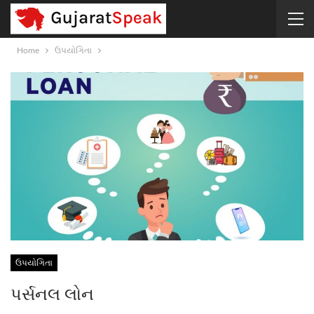
Home
ઉપયોગિતા
ઉપયોગિતા
પર્સનલ લોન