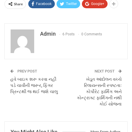
Share
Facebook
Twitter
Google+
Admin
6 Posts
0 Comments
PREV POST
NEXT POST
હવે બાઇક શરૂ કરવા નહીં
ખેડૂત આંદોલન વચ્ચે
પડે ચાવીની જરૂર, ફિંગર
રિલાયન્સની સ્પષ્ટતાઃ
પ્રિન્ટથી જ થઈ જશે ચાલુ
કોર્પોરેટ ફાર્મિંગ અને
કોન્ટ્રાક્ટ ફાર્મિંગની નથી
કોઈ યોજના
You Might Also Like
More From Author