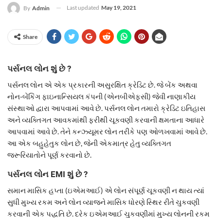
Last updated
May 19, 2021
By
Admin
Share
પર્સનલ લોન શું છે ?
પર્સનલ લોન એ એક પ્રકારની અસુરક્ષિત ક્રેડિટ છે. જે બેંક અથવા
નોન-બેંકિંગ ફાઇનાન્સિયલ કંપની (એનબીએફસી) જેવી નાણાકીય
સંસ્થાઓ દ્વારા આપવામાં આવે છે. પર્સનલ લોન તમારો ક્રેડિટ ઇતિહાસ
અને વ્યક્તિગત આવકમાંથી ફરીથી ચૂકવણી કરવાની ક્ષમતાના આધારે
આપવામાં આવે છે. તેને કન્ઝ્યૂમર લોન તરીકે પણ ઓળખવામાં આવે છે.
આ એક બહુહેતુક લોન છે, જેની એકમાત્ર હેતુ વ્યક્તિગત
જરૂરિયાતોને પૂર્ણ કરવાનો છે.
પર્સનલ લોન EMI શું છે ?
સમાન માસિક હપ્તા (ઇએમઆઈ) એ લોન સંપૂર્ણ ચૂકવણી ન થાય ત્યાં
સુધી મુખ્ય રકમ અને લોન વ્યાજને માસિક ધોરણે સ્થિર રીતે ચુકવણી
કરવાની એક પદ્ધતિ છે. દરેક ઇએમઆઈ ચુકવણીમાં મુખ્ય લોનની રકમ