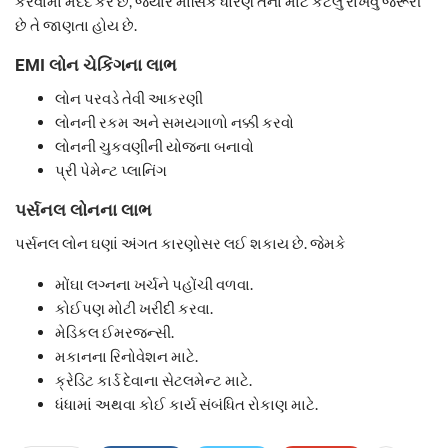
કરવામાં મદદ કરે છે, જ્યારે માસિક ધોરણે તેના માટે કેટલું રાખવું જરૂરી
છે તે જાણતા હોય છે.
EMI લોન ચેકિંગના લાભ
લોન પરવડે તેવી આકરણી
લોનની રકમ અને સમયગાળો નક્કી કરવો
લોનની ચુકવણીની યોજના બનાવો
પ્રી પેમેન્ટ પ્લાનિંગ
પર્સનલ લોનના લાભ
પર્સનલ લોન ઘણાં અંગત કારણોસર લઈ શકાય છે. જેમકે
મોંઘા લગ્નના ખર્ચને પહોંચી વળવા.
કોઈપણ મોટી ખરીદી કરવા.
મેડિકલ ઈમરજન્સી.
મકાનના રિનોવેશન માટે.
ક્રેડિટ કાર્ડ દેવાના સેટલમેન્ટ માટે.
ધંધામાં અથવા કોઈ કાર્ય સંબંધિત રોકાણ માટે.