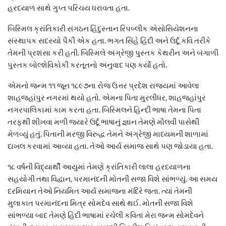
હરદયાળ સાથે ગુપ્ત પરિચય ધરાવતા હતા.
બિસ્મિલ ક્રાંતિકારી સંગઠન હિંદુસ્તાન રિપબ્લીક એસોસિયેશનના
સંસ્થાપક સદસ્યો પૈકી એક હતા. ભગત સિંહે હિંદી અને ઉર્દૂ કવિ તરીકે
તેમની પ્રશંસા કરી હતી. બિસ્મિલે અંગ્રેજી પુસ્તક કેથરીન અને બંગાળી
પુસ્તક બોલ્શેવિકોકી કરતૂતનો અનુવાદ પણ કર્યો હતો.
એમનો જન્મ ૧૧ જૂન ૧૮૯૭ના રોજ ઉત્તર પ્રદેશ રાજ્યમાં આવેલા
શાહજહાંપુર નગરમાં થયો હતો. એમના પિતા મુરલીધર, શાહજહાંપુર
નગરપાલિકામાં કામ કરતા હતા. બિસ્મિલને હિન્દી ભાષા તેમના પિતા
તરફથી શીખવા મળી જ્યારે ઉર્દૂ ભાષાનું જ્ઞાન તેમણે મૌલવી પાસેથી
મેળવ્યું હતું. પિતાની મરજી વિરુદ્ધ તેમને અંગ્રેજી માધ્યમની શાળામાં
દાખલ કરવામાં આવ્યા હતા. તેઓ આર્ય સમાજ સાથે પણ જોડાયા હતા.
૧૮ વર્ષની વિદ્યાર્થી આયુમાં તેમણે ક્રાંતિકારી લાલા હરદયાળના
સહયોગી તથા વિદ્વાન, પરમાનંદની મોતની સજા વિશે સાંભળ્યું. આ સમય
દરમિયાન તેઓ નિયમિત આર્ય સમાજના મંદિરે જતા. ત્યાં તેમની
મુલાકાત પરમાનંદના મિત્ર સોમદેવ સાથે થઈ. મોતની સજા વિશે
સાંભળ્યા બાદ તેમણે હિંદી ભાષામાં રચેલી કવિતા મેરા જન્મ સોમદેવને