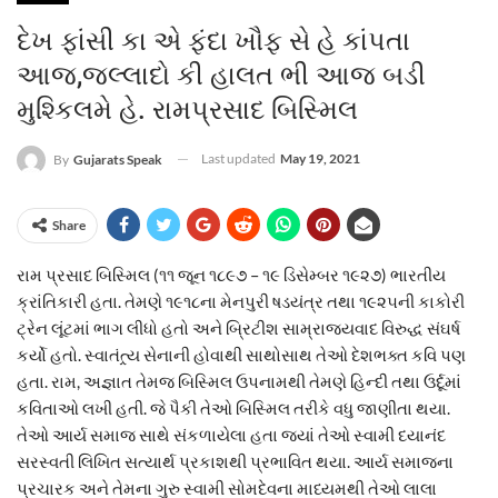
દેખ ફાંસી કા એ ફંદા ખૌફ સે હે કાંપતા
આજ,જલ્લાદો કી હાલત ભી આજ બડી
મુશ્કિલમે હે. રામપ્રસાદ બિસ્મિલ
Last updated
May 19, 2021
By
Gujarats Speak
Share
રામ પ્રસાદ બિસ્મિલ (૧૧ જૂન ૧૮૯૭ – ૧૯ ડિસેમ્બર ૧૯૨૭) ભારતીય
ક્રાંતિકારી હતા. તેમણે ૧૯૧૮ના મેનપુરી ષડયંત્ર તથા ૧૯૨૫ની કાકોરી
ટ્રેન લૂંટમાં ભાગ લીધો હતો અને બ્રિટીશ સામ્રાજ્યવાદ વિરુદ્ધ સંઘર્ષ
કર્યો હતો. સ્વાતંત્ર્ય સેનાની હોવાથી સાથોસાથ તેઓ દેશભક્ત કવિ પણ
હતા. રામ, અજ્ઞાત તેમજ બિસ્મિલ ઉપનામથી તેમણે હિન્દી તથા ઉર્દૂમાં
કવિતાઓ લખી હતી. જે પૈકી તેઓ બિસ્મિલ તરીકે વધુ જાણીતા થયા.
તેઓ આર્ય સમાજ સાથે સંકળાયેલા હતા જ્યાં તેઓ સ્વામી દયાનંદ
સરસ્વતી લિખિત સત્યાર્થ પ્રકાશથી પ્રભાવિત થયા. આર્ય સમાજના
પ્રચારક અને તેમના ગુરુ સ્વામી સોમદેવના માધ્યમથી તેઓ લાલા