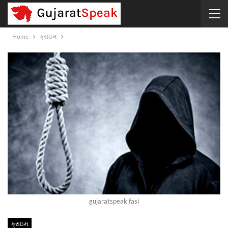
Home
ક્રાઇમ
gujaratspeak fasi
ક્રાઇમ