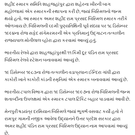
શહીદ સ્મારક સમિતિ શાહજહાંપુર દ્વારા શહેરના ખીરની બાગ
મહોલ્લામાં એક સ્મારકની સ્થાપના કરી છે, જ્યાં બિસ્મિલનો જન્મ
થયો હતો. આ સ્મારક અમર શહીદ રામ પ્રસાદ બિસ્મિલ સ્મારક તરીકે
ઓળખાય છે. બિસ્મિલની ૬૯મી પુણ્યતિથિની પૂર્વ સંધ્યા પર ૧૮ ડિસેમ્બર
૧૯૯૪ના રોજ સફેદ સંગેમરમરની એક પ્રતિમાનું ઉદ્‌ગાટન તત્કાલીન
રાજ્યપાલ મોતીલાલ વ્હોરા દ્વારા કરવામાં આવ્યું હતું.
ભારતીય રેલવે દ્વારા શાહજહાંપુરથી ૧૧ કિમી દૂર પંડિત રામ પ્રસાદ
બિસ્મિલ રેલવે સ્ટેશન બનાવવામાં આવ્યું છે.
૧૯ ડિસેમ્બર ૧૯૮૩ના રોજ તત્કાલીન વડાપ્રધાન ઈન્દિરા ગાંધી દ્વારા
કાકોરી ખાતે કાકોરી કાંડની સ્મૃતિમાં એક સ્મારક બનાવવામાં આવ્યું છે.
ભારતીય ટપાલ વિભાગ દ્વારા ૧૯ ડિસેમ્બર ૧૯૯૭ના રોજ બિસ્મિલની જન્મ
શતાબ્દીના ઉપલક્ષમાં એક સ્મારક ટપાલ ટિકિટ બહાર પાડવામાં આવી છે.
મેનપુરી ષડયંત્ર દરમિયાન બિસ્મિલે જ્યાં ભૂગર્ભ વસવાટ કર્યો હતો તે
રામપુર ગામની નજીક આવેલા ઉદ્યાનને ઉત્તર પ્રદેશ સરકાર દ્વારા
અમર શહીદ પંડિત રામ પ્રસાદ બિસ્મિલ ઉદ્યાન નામ આપવામાં આવ્યું
છે.