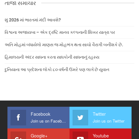
તાજા સમાચાર
શું 2026 માં ભારતમાં મંદી આવશે?
વિશ્વના અજાયબા – એક દ્રષ્ટિ માનવ કલ્પનાની શિખર યાત્રા પર
અતિ મોહમાં બંધાયેલો માણસ જ મોહભંગ થતા સાચો વૈરાગી બનીશકે છે.
હિમાલયની અંદર સાધના કરતા સાધકોની સાધનાનું રહસ્ય
દુનિયાના આ પ્રદેશના લોકો ૮૦ વર્ષની ઉંમરે પણ લાગે છે યુવાન
Facebook
Twitter
Join us on Facebook
Join us on Twitter
Google+
Youtube