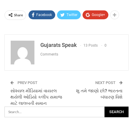
Share
Facebook
Twitter
Google+
Gujarats Speak
13 Posts
0
Comments
PREV POST
NEXT POST
સોશ્યલ મીડિયામાં વાયરલ
શુ તમે જાણો છો? ભારતના
થયેલી ઓડિયો કલીપ સમાજ
બંધારણ વિશે
માટે લાલબતી સમાન