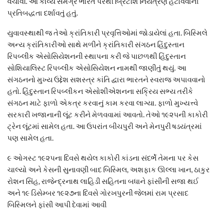
વંચાવી. આ કાવ્ય સમગ્ર ભારત પરથી બ્રિટીશ નિયંત્રણ હટાવવાની
પ્રતિબદ્ધતા દર્શાવતું હતું.
યુવાવસ્થાથી જ તેઓ ક્રાંતિકારી પ્રવૃત્તિઓમાં જોડાયેલાં હતા. બિસ્મિલે
અન્ય ક્રાંતિકારીઓ સાથે મળીને ક્રાંતિકારી સંગઠન હિંદુસ્તાન
રિપબ્લીક એસોસિયેશનની સ્થાપના કરી જે પાછળથી હિંદુસ્તાન
સોશિયાલિસ્ટ રિપબ્લીક એસોસિયેશન નામથી જાણીતું થયું. આ
સંગઠનનો મુખ્ય ઉદ્દેશ સશસ્ત્ર કાંતિ દ્વારા ભારતને સ્વરાજ અપાવવાનો
હતો. હિંદુસ્તાન રિપબ્લીકન એસોશીએશનના સક્રિય સભ્ય તરીકે
સંગઠન માટે ફાળો એકત્ર કરવાનું કામ કરવા લાગ્યા. ફાળો મુખ્યત્ત્વે
સરકારી ખજાનાની લૂંટ કરીને મેળવવામાં આવતો. તેઓ ૧૯૨૫ની કાકોરી
ટ્રેન લૂંટમાં સામેલ હતા. આ ઉપરાંત બીચપુરી અને મેનપુરી ષડયંત્રમાં
પણ સામેલ હતા.
૯ ઓગસ્ટ ૧૯૨૫ના દિવસે થયેલ કાકોરી કાંડના સંદર્ભે તેમના પર કેસ
ચાલ્યો અને કેસની સુનાવણી બાદ બિસ્મિલ, અશફાક ઊલ્લા ખાન, ઠાકુર
રોશન સિંહ, રાજેન્દ્રનાથ લાહિડી સહિતના બધાને ફાંસીની સજા થઈ
અને ૧૯ ડિસેમ્બર ૧૯૨૭ના દિવસે ગોરખપુરની જેલમાં રામ પ્રસાદ
બિસ્મિલને ફાંસી આપી દેવામાં આવી